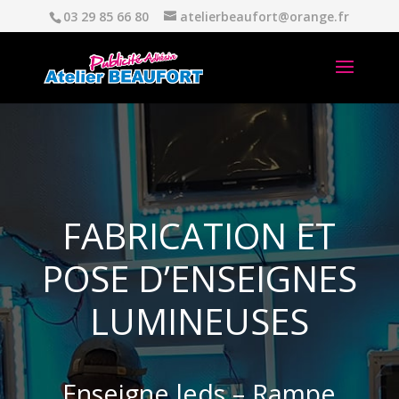
03 29 85 66 80
atelierbeaufort@orange.fr
FABRICATION ET
POSE D’ENSEIGNES
LUMINEUSES
Enseigne leds – Rampe